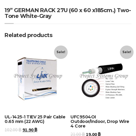
19” GERMAN RACK 27U (60 x 60 x185cm.) Two-
Tone White-Gray
Related products
Sale!
Sale!
UL-1425-1 TIEV 25 Pair Cable
UFC9504OI
0.65 mm (22 AWG)
Outdoor/Indoor, Drop Wire
4 Core
102.00
฿
91.90
฿
21.00
฿
19.00
฿