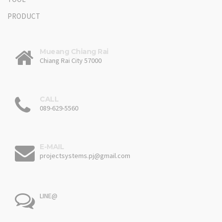
PRODUCT
Mueang Chiang Rai
Chiang Rai City 57000
CALL
089-629-5560
E-MAIL
projectsystems.pj@gmail.com
LINE@