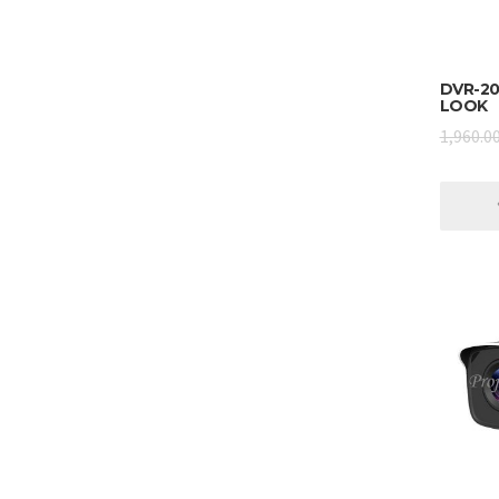
DVR-20
LOOK
1,960.0