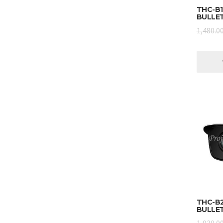
THC-B1
BULLE
1,480.0
THC-B2
BULLE