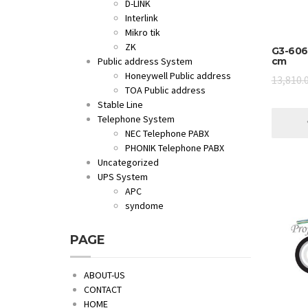
D-LINK
Interlink
Mikro tik
ZK
G3-606
Public address System
cm
Honeywell Public address
13,810.
TOA Public address
Stable Line
Telephone System
NEC Telephone PABX
PHONIK Telephone PABX
Uncategorized
UPS System
APC
syndome
PAGE
ABOUT-US
CONTACT
HOME