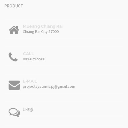
PRODUCT
Mueang Chiang Rai
Chiang Rai City 57000
CALL
089-629-5560
E-MAIL
projectsystems.pj@gmail.com
LINE@