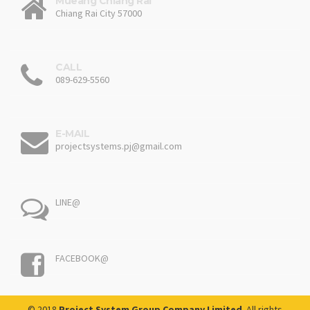
Mueang Chiang Rai
Chiang Rai City 57000
CALL
089-629-5560
E-MAIL
projectsystems.pj@gmail.com
LINE@
FACEBOOK@
© 2018
Project System Group Company Limited
. All rights