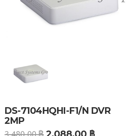
DS-7104HQHI-F1/N DVR
2MP
3,480.00
฿
2,088.00
฿