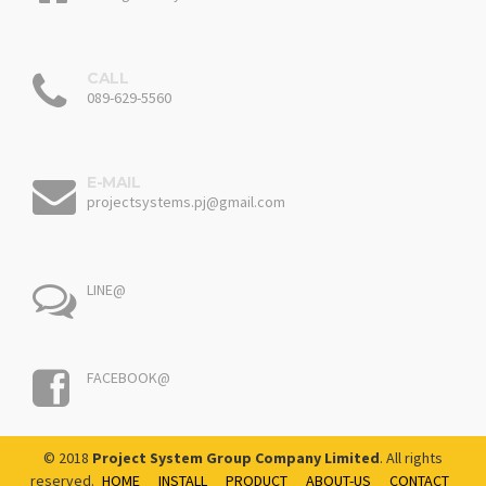
CALL
089-629-5560
E-MAIL
projectsystems.pj@gmail.com
LINE@
FACEBOOK@
© 2018
Project System Group Company Limited
. All rights
reserved.
HOME
INSTALL
PRODUCT
ABOUT-US
CONTACT