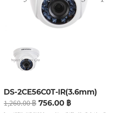
DS-2CE56C0T-IR(3.6mm)
1,260.00
฿
756.00
฿